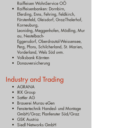
Raiffeisen WohnService OÖ
Raiffeisenbanken:
Dornbirn,
Eferding,
Enns,
Fehring,
Feldkirch,
Fürstenfeld, Gleisdorf, Graz-Thalerhof,
Korneuburg,
Leonidng,
Meggenhofen,
Mödling,
Mur
au,
Nestelbach-
Eggersdorf,
Oberdrautal-Weissensee,
Perg, Pfons, Schilcherland, St. Marien,
Vorderland,
Wels Süd
uvm.
Volksbank Kärnten
Donauversicherung
Industry and Trading
AGRANA
IKK Group
Sattler AG
Brauerei Murau eGen
Fenstertechnik Handesl- und Montage
GmbH/Graz; Planfenster Süd/Graz
GSK Austria
Siedl Networks GmbH