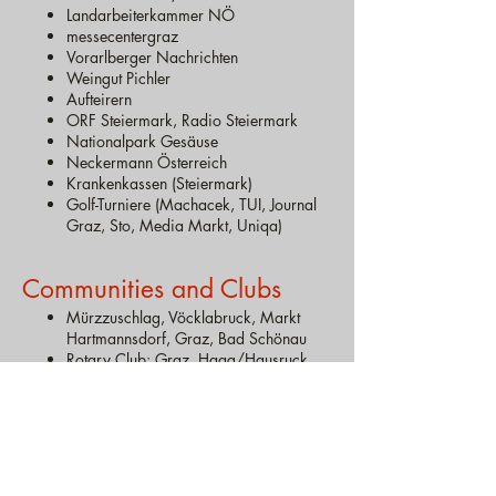
Landarbeiterkammer NÖ
messecentergraz
Vorarlberger Nachrichten
Weingut Pichler
Aufteirern
ORF Steiermark, Radio Steiermark
Nationalpark Gesäuse
Neckermann Österreich
Krankenkassen (Steiermark)
Golf-Turniere (Machacek, TUI, Journal
Graz, Sto, Media Markt, Uniqa)
Communities and Clubs
Mürzzuschlag, Vöcklabruck, Markt
Hartmannsdorf, Graz, Bad Schönau
Rotary Club: Graz, Haag/Hausruck,
Waidhofen/Ybbs, Perg
Unter uns in...: Attergau, Bad Goisern,
Bad Hall, Feldbach, Graz, Graz-
Andritz, Graz-Mariatrost, Grieskirchen,
Katsdorf, Kindberg, Kirchberg, Lebring,
Linz, Lungau, Mauthausen, Paldau,