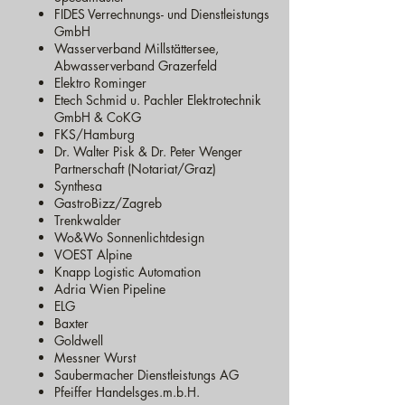
FIDES Verrechnungs- und Dienstleistungs
GmbH
Wasserverband Millstättersee,
Abwasserverband Grazerfeld
Elektro Rominger
Etech Schmid u. Pachler Elektrotechnik
GmbH & CoKG
FKS/Hamburg
Dr. Walter Pisk & Dr. Peter Wenger
Partnerschaft (Notariat/Graz)
Synthesa
GastroBizz/Zagreb
Trenkwalder
Wo&Wo Sonnenlichtdesign
VOEST Alpine
Knapp Logistic Automation
Adria Wien Pipeline
ELG
Baxter
Goldwell
Messner Wurst
Saubermacher Dienstleistungs AG
Pfeiffer Handelsges.m.b.H.