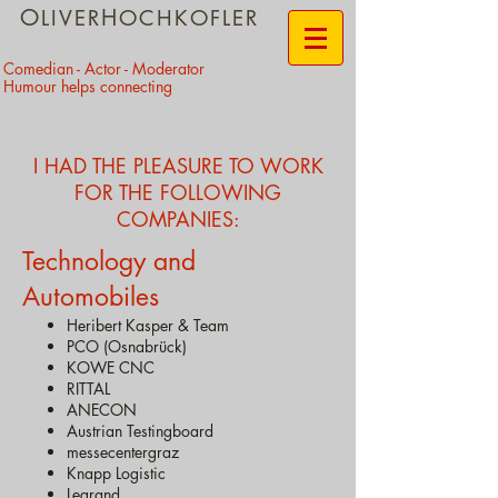
O
H
LIVER
OCHKOFLER
​Comedian - Actor - Moderator
Humour helps connecting
I HAD THE
PLEASURE TO WORK
FOR THE FOLLOWING
COMPANIES:
Technology and
Automobiles
Heribert Kasper & Team
PCO (Osnabrück)
KOWE CNC
RITTAL
ANECON
Austrian Testingboard
messecentergraz
Knapp Logistic
Legrand