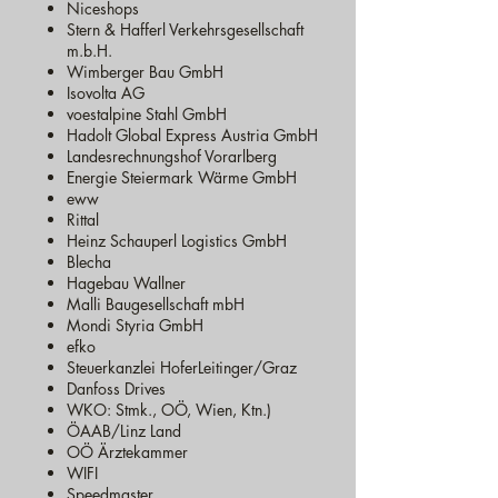
Niceshops
Stern & Hafferl Verkehrsgesellschaft
m.b.H.
Wimberger Bau GmbH
Isovolta AG
voestalpine Stahl GmbH
Hadolt Global Express Austria GmbH
Landesrechnungshof Vorarlberg
Energie Steiermark Wärme GmbH
eww
Rittal
Heinz Schauperl Logistics GmbH
Blecha
Hagebau Wallner
Malli Baugesellschaft mbH
Mondi Styria GmbH
efko
Steuerkanzlei HoferLeitinger/Graz
Danfoss Drives
WKO: Stmk., OÖ, Wien, Ktn.)
ÖAAB/Linz Land
OÖ Ärztekammer
WIFI
Speedmaster