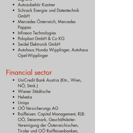
Autozubehör Kastner
Schrack Energie- und Datentechnik
GmbH
Mercedes Österreich, Mercedes
Pappas
Infineon Technologies
Poloplast GmbH & Co KG
Seidel Elektronik GmbH
Autohaus Honda Wipplinger, Autohaus
Opel-Wipplinger
Financial sector
UniCredit Bank Austria (Ktn., Wien,
NÖ, Stmk.)
Wiener Städtische
Helvetia
Uniqa
OÖ Versicherungs AG
Raiffeisen: Capital Management, RLB:
OÖ, Steiermark, Geschäftsleiter-
Vereinigung der Österreichischen,
Tirol
er und OÖ Raiffeisenbanken,